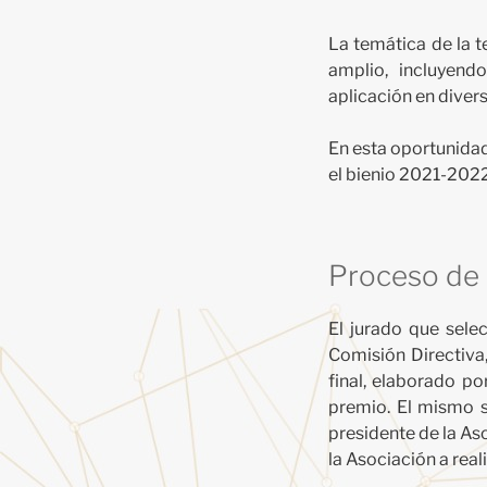
La temática de la t
amplio, incluyend
aplicación en diver
En esta oportunidad
el bienio 2021-2022
Proceso de 
El jurado que sele
Comisión Directiva,
final, elaborado p
premio. El mismo s
presidente de la As
la Asociación a rea