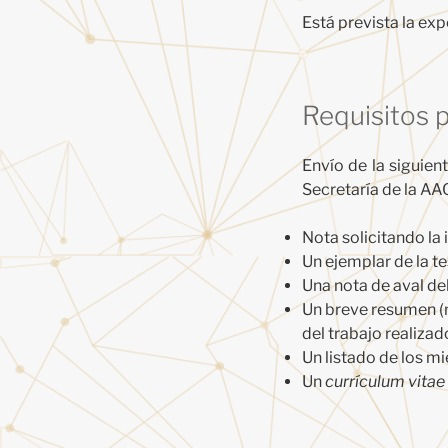
Está prevista la ex
Requisitos p
Envío de la siguie
Secretaría de la AA
Nota solicitando la 
Un ejemplar de la te
Una nota de aval del
Un breve resumen (
del trabajo realizad
Un listado de los mi
Un
currículum vitae