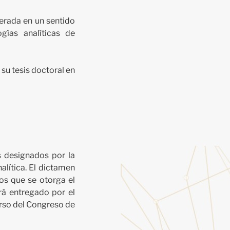
derada en un sentido
gías analíticas de
su tesis doctoral en
s designados por la
alítica. El dictamen
os que se otorga el
rá entregado por el
urso del Congreso de